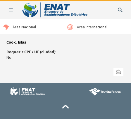
Cambiar
Buscar
a
contenido.
|
Área Nacional
Área Internacional
Saltar
a
navegación
Cook, Islas
Requerir CPF / UF (ciudad)
:
No
Acciones
Enviar esta
de
Documento