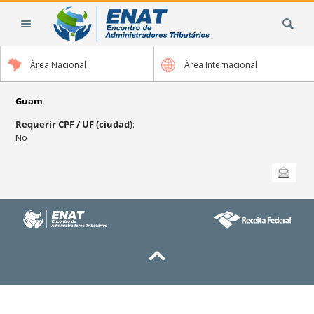
Cambiar
Buscar
a
contenido.
|
Área Nacional
Área Internacional
Saltar
a
navegación
Guam
Requerir CPF / UF (ciudad)
:
No
Acciones
Enviar esta
de
Documento