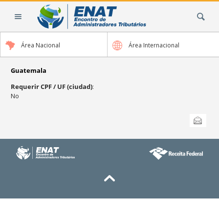
Cambiar
Buscar
a
contenido.
|
Área Nacional
Área Internacional
Saltar
a
navegación
Guatemala
Requerir CPF / UF (ciudad)
:
No
Acciones
Enviar esta
de
Documento