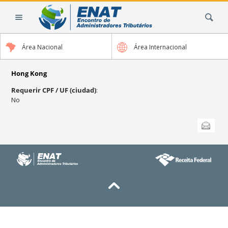
Cambiar
Buscar
a
contenido.
|
Área Nacional
Área Internacional
Saltar
a
navegación
Hong Kong
Requerir CPF / UF (ciudad)
:
No
Acciones
Enviar esta
de
Documento