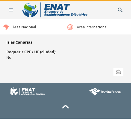
Cambiar
Buscar
a
contenido.
|
Área Nacional
Área Internacional
Saltar
a
navegación
Islas Canarias
Requerir CPF / UF (ciudad)
:
No
Acciones
Enviar esta
de
Documento