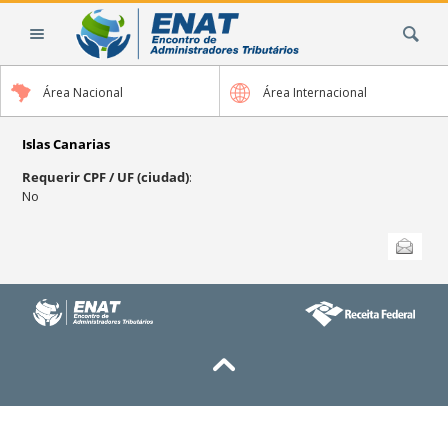
Cambiar
Buscar
a
contenido.
|
Área Nacional
Área Internacional
Saltar
a
navegación
Islas Canarias
Requerir CPF / UF (ciudad)
:
No
Acciones
Enviar esta
de
Documento