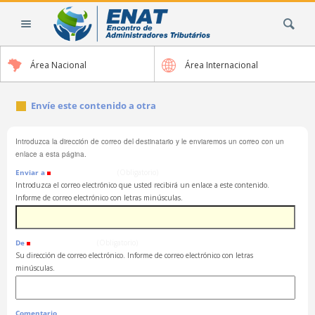
Cambiar
Buscar
a
contenido.
|
Área Nacional
Área Internacional
Saltar
a
navegación
Envíe este contenido a otra
Introduzca la dirección de correo del destinatario y le enviaremos un correo con un
enlace a esta página.
Enviar a
(Obligatorio)
Introduzca el correo electrónico que usted recibirá un enlace a este contenido.
Informe de correo electrónico con letras minúsculas.
De
(Obligatorio)
Su dirección de correo electrónico. Informe de correo electrónico con letras
minúsculas.
Comentario