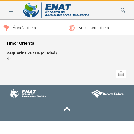
Cambiar
Buscar
a
contenido.
|
Área Nacional
Área Internacional
Saltar
a
navegación
Timor Oriental
Requerir CPF / UF (ciudad)
:
No
Acciones
Enviar esta
de
Documento