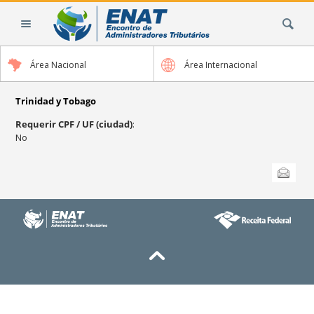
Cambiar
Buscar
a
contenido.
|
Área Nacional
Área Internacional
Saltar
a
navegación
Trinidad y Tobago
Requerir CPF / UF (ciudad)
:
No
Acciones
Enviar esta
de
Documento