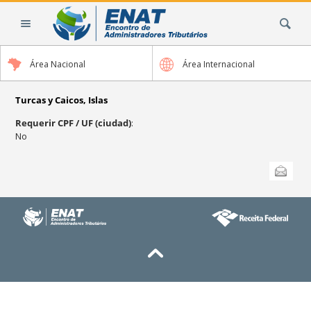
Cambiar
Buscar
a
contenido.
|
Área Nacional
Área Internacional
Saltar
a
navegación
Turcas y Caicos, Islas
Requerir CPF / UF (ciudad)
:
No
Acciones
Enviar esta
de
Documento