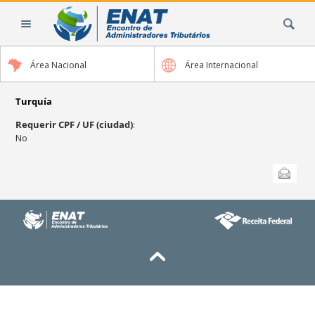
Cambiar
Buscar
a
contenido.
|
Área Nacional
Área Internacional
Saltar
a
navegación
Turquía
Requerir CPF / UF (ciudad)
:
No
Acciones
Enviar esta
de
Documento