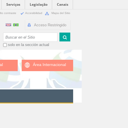
Serviços
Legislação
Canais
lto contraste
Accesibilidad
Mapa del Sitio
Acceso Restringido
Buscar
solo en la sección actual
al
Área Internacional