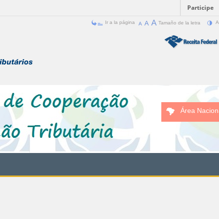
Participe
Ir a la página
Tamaño de la letra
A
Área Nacion