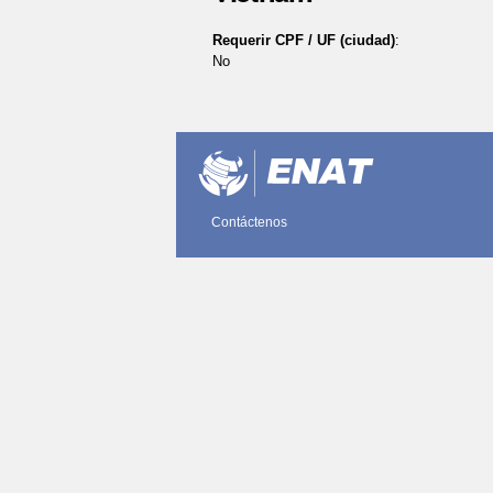
Requerir CPF / UF (ciudad)
:
No
Acciones
de
Documento
Contáctenos