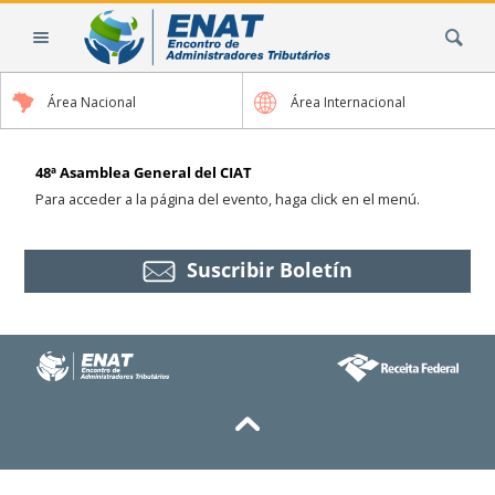
Cambiar
Buscar
a
contenido.
|
Área Nacional
Área Internacional
Saltar
a
navegación
48ª Asamblea General del CIAT
Para acceder a la página del evento, haga click en el menú.
Suscribir Boletín