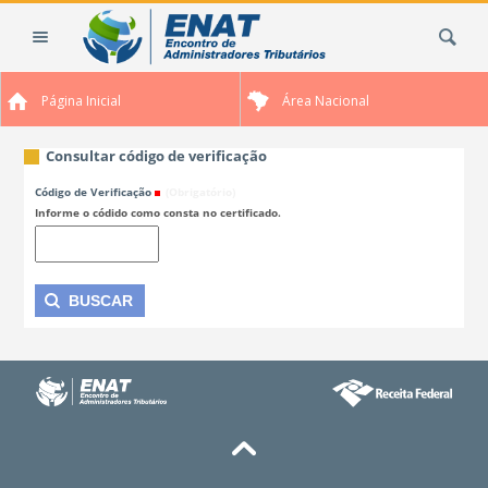
Ir
Busca
para
o
conteúdo.
Página Inicial
Área Nacional
|
Ir
para
Consultar código de verificação
a
Código de Verificação
(Obrigatório)
navegação
Informe o códido como consta no certificado.