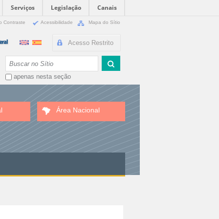
Serviços
Legislação
Canais
o Contraste
Acessibilidade
Mapa do Sítio
Acesso Restrito
Busca
apenas nesta seção
l
Área Nacional