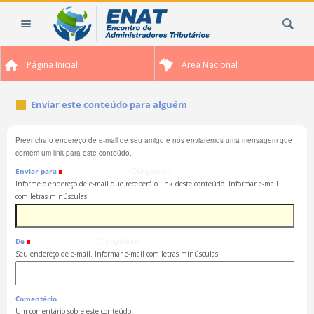
Ir
Busca
para
o
conteúdo.
Página Inicial
Área Nacional
|
Ir
para
Enviar este conteúdo para alguém
a
navegação
Preencha o endereço de e-mail de seu amigo e nós enviaremos uma mensagem que
contém um link para este conteúdo.
Enviar para
(Obrigatório)
Informe o endereço de e-mail que receberá o link deste conteúdo. Informar e-mail
com letras minúsculas.
De
(Obrigatório)
Seu endereço de e-mail. Informar e-mail com letras minúsculas.
Comentário
Um comentário sobre este conteúdo.