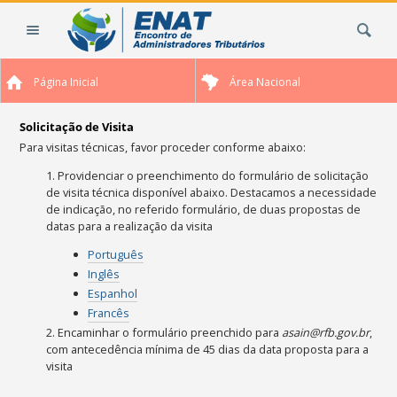
Ir
Busca
para
o
conteúdo.
Página Inicial
Área Nacional
|
Ir
para
Solicitação de Visita
a
Para visitas técnicas, favor proceder conforme abaixo:
navegação
1. Providenciar o preenchimento do formulário de solicitação
de visita técnica disponível abaixo. Destacamos a necessidade
de indicação, no referido formulário, de duas propostas de
datas para a realização da visita
Português
Inglês
Espanhol
Francês
2. Encaminhar o formulário preenchido para
asain
@rfb.gov.br
,
com antecedência mínima de 45 dias da data proposta para a
visita
Ações