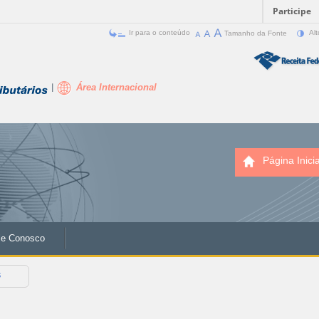
Participe
Ir para o conteúdo
Tamanho da Fonte
Alt
Área Internacional
Página Inicia
le Conosco
s