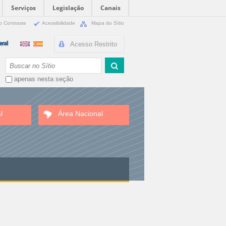
Serviços
Legislação
Canais
o Contraste
Acessibilidade
Mapa do Sítio
Acesso Restrito
Busca
apenas nesta seção
l
Área Nacional