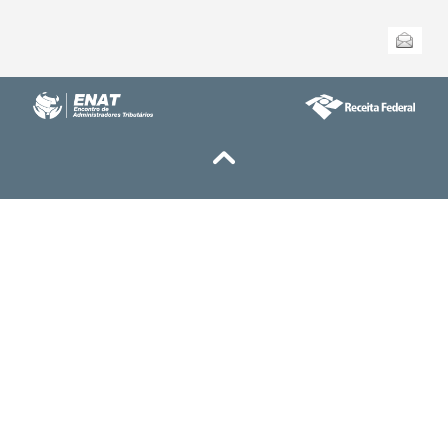
Ações
Enviar
do
documento