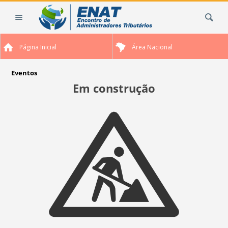
Ir
Busca
para
o
conteúdo.
Página Inicial
Área Nacional
|
Ir
para
Eventos
a
Em construção
navegação