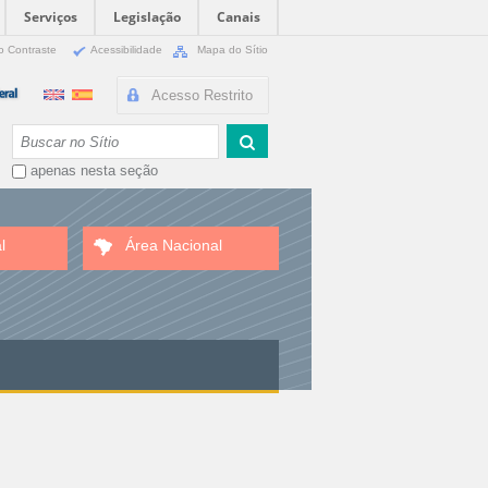
Serviços
Legislação
Canais
o Contraste
Acessibilidade
Mapa do Sítio
Acesso Restrito
Busca
apenas nesta seção
l
Área Nacional