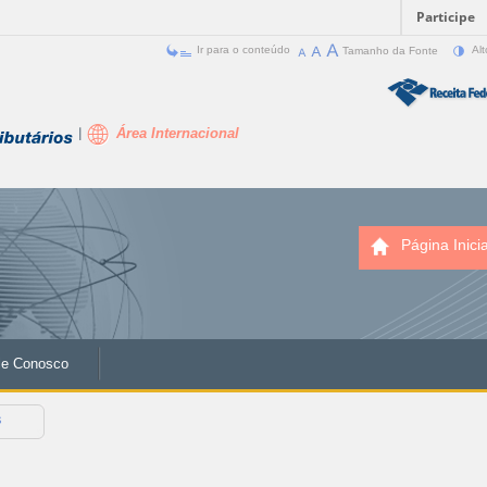
Participe
Ir para o conteúdo
Tamanho da Fonte
Alt
Área Internacional
Página Inicia
le Conosco
s