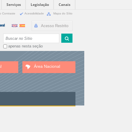
Serviços
Legislação
Canais
o Contraste
Acessibilidade
Mapa do Sítio
Acesso Restrito
Busca
apenas nesta seção
l
Área Nacional