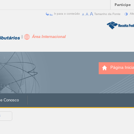
Participe
Ir para o conteúdo
Tamanho da Fonte
Alt
Área Internacional
Página Inicia
le Conosco
s