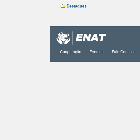
Destaques
Ações
do
documento
Cooperação
Eventos
Fale Conosco