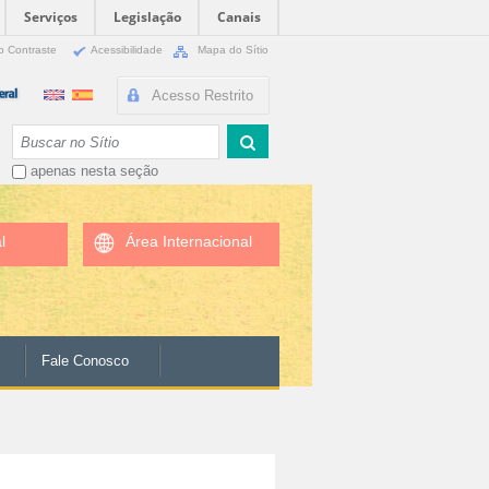
Serviços
Legislação
Canais
o Contraste
Acessibilidade
Mapa do Sítio
Acesso Restrito
Busca
apenas nesta seção
l
Área Internacional
Fale Conosco