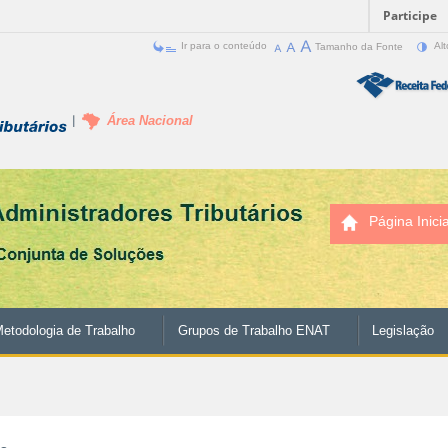
Participe
Ir para o conteúdo
Tamanho da Fonte
Alt
Área Nacional
Página Inicia
etodologia de Trabalho
Grupos de Trabalho ENAT
Legislação