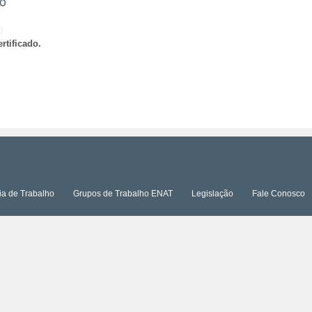
ão
)
rtificado.
ia de Trabalho
Grupos de Trabalho ENAT
Legislação
Fale Conosco