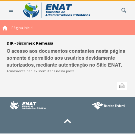
Ir
Busca
para
o
conteúdo.
Página Inicial
|
Ir
para
DIR - Siscomex Remessa
a
O acesso aos documentos constantes nesta página
navegação
somente é permitido aos usuários devidamente
autorizados, mediante autenticação no Sítio ENAT.
Atualmente não existem itens nessa pasta.
Ações
Enviar
do
documento