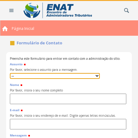
Ir
Busca
para
o
conteúdo.
Página Inicial
|
Ir
Formulário de Contato
para
a
navegação
Preencha este formulário para entrar em contato com a administração do sítio.
Assunto
Por favor, selecione o assunto para a mensagem.
Nome
Por favor, insira o seu nome completo
E-mail
Por favor, insira o seu endereço de e-mail. Digite apenas letras minúsculas.
Mensagem