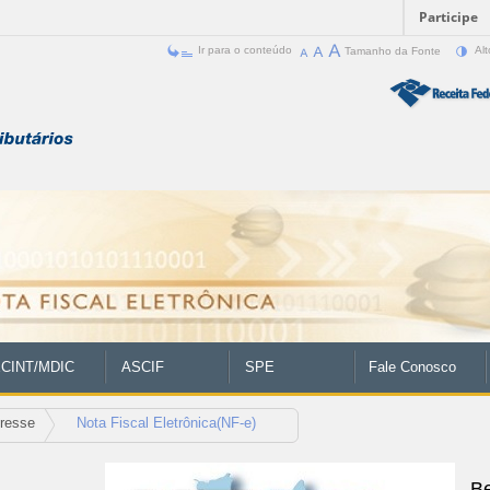
Participe
Ir para o conteúdo
Tamanho da Fonte
Alt
CINT/MDIC
ASCIF
SPE
Fale Conosco
eresse
Nota Fiscal Eletrônica(NF-e)
B