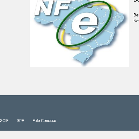
Be
Not
SCIF
SPE
Fale Conosco