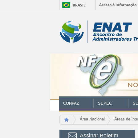
Acesso à informação
BRASIL
Ir
para
Ferramentas
o
conteúdo.
Pessoais
|
Ir
para
a
navegação
CONFAZ
SEPEC
SE
Área Nacional
Áreas de int
Assinar Boletim