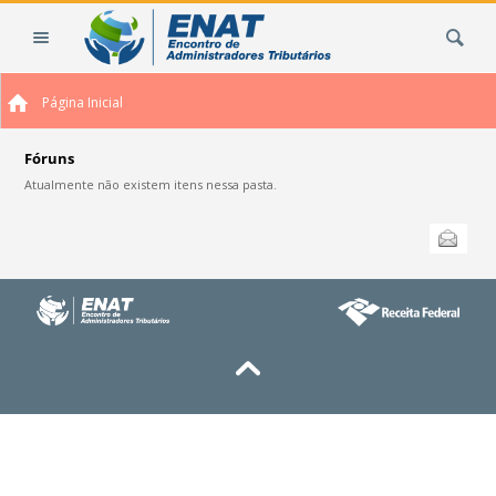
Ir
Busca
para
o
conteúdo.
Página Inicial
|
Ir
para
Fóruns
a
Atualmente não existem itens nessa pasta.
navegação
Ações
Enviar
do
documento