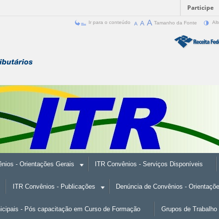
Participe
Ir para o conteúdo
Tamanho da Fonte
Alt
nios - Orientações Gerais
ITR Convênios - Serviços Disponíveis
ITR Convênios - Publicações
Denúncia de Convênios - Orientaçõ
nicipais - Pós capacitação em Curso de Formação
Grupos de Trabalho