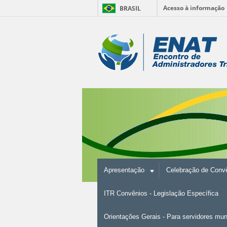
Acesso à informação
BRASIL
Ir
para
Ferramentas
o
conteúdo.
Pessoais
|
Ir
para
a
navegação
Apresentação
Celebração de Convê
ITR Convênios - Legislação Específica
Orientações Gerais - Para servidores mu