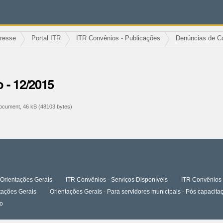
eresse
Portal ITR
ITR Convênios - Publicações
Denúncias de C
 - 12/2015
cument, 46 kB (48103 bytes)
Orientações Gerais
ITR Convênios - Serviços Disponíveis
ITR Convênios 
tações Gerais
Orientações Gerais - Para servidores municipais - Pós capaci
o