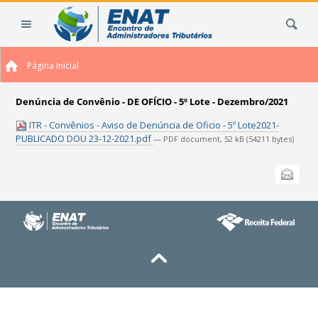
Ir
Busca
para
o
conteúdo.
Página Inicial
|
Ir
para
Denúncia de Convênio - DE OFÍCIO - 5º Lote - Dezembro/2021
a
ITR - Convênios - Aviso de Denúncia de Oficio - 5º Lote2021-
navegação
PUBLICADO DOU 23-12-2021.pdf
— PDF document, 52 kB (54211 bytes)
Ações
Enviar
do
documento