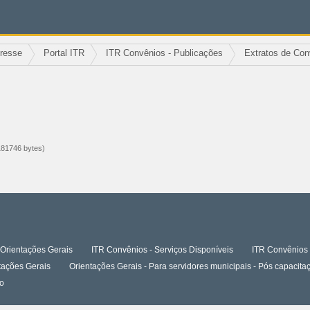
eresse
Portal ITR
ITR Convênios - Publicações
Extratos de Con
81746 bytes)
Orientações Gerais
ITR Convênios - Serviços Disponíveis
ITR Convênios 
tações Gerais
Orientações Gerais - Para servidores municipais - Pós capaci
o