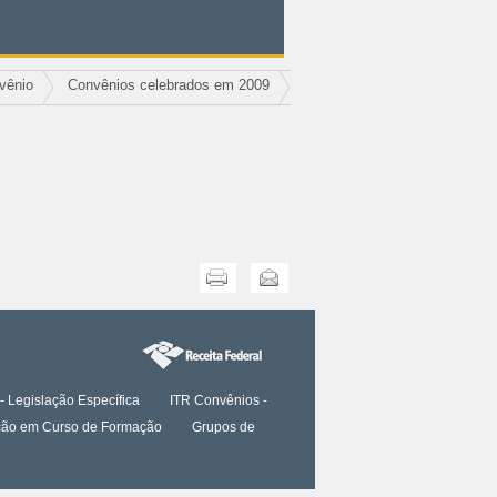
vênio
Convênios celebrados em 2009
Imprimir
Enviar
- Legislação Específica
ITR Convênios -
tação em Curso de Formação
Grupos de