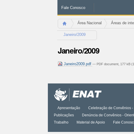
Fale Conosco
Área Nacional
Áreas de int
Janeiro/2009
Janeiro/2009
Janeiro2009.pdf
— PDF document, 177 kB (1
Ações
do
documento
Apresentação
Celebração de Convênios - 
Publicações
Denúncia de Convênios - Orien
Trabalho
Material de Apoio
Fale Conosc