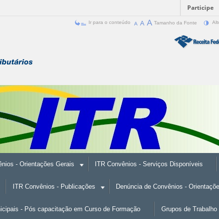
Participe
Ir para o conteúdo
Tamanho da Fonte
Alt
nios - Orientações Gerais
ITR Convênios - Serviços Disponíveis
ITR Convênios - Publicações
Denúncia de Convênios - Orientaçõ
nicipais - Pós capacitação em Curso de Formação
Grupos de Trabalho