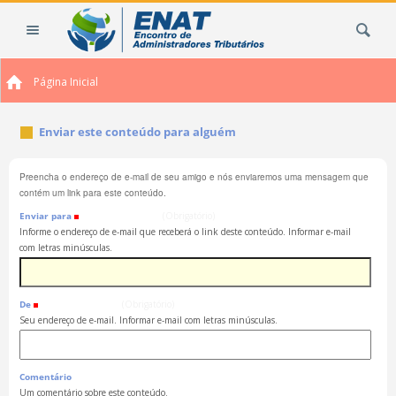
Ir
Busca
para
o
conteúdo.
Página Inicial
|
Ir
para
Enviar este conteúdo para alguém
a
navegação
Preencha o endereço de e-mail de seu amigo e nós enviaremos uma mensagem que
contém um link para este conteúdo.
Enviar para
(Obrigatório)
Informe o endereço de e-mail que receberá o link deste conteúdo. Informar e-mail
com letras minúsculas.
De
(Obrigatório)
Seu endereço de e-mail. Informar e-mail com letras minúsculas.
Comentário
Um comentário sobre este conteúdo.