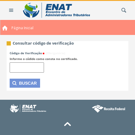
Ir
Busca
para
o
conteúdo.
Página Inicial
|
Ir
para
Consultar código de verificação
a
Código de Verificação
(Obrigatório)
navegação
Informe o códido como consta no certificado.