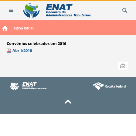
Ir
Busca
para
o
conteúdo.
Página Inicial
|
Ir
para
Convênios celebrados em 2016
a
Abril/2016
navegação
Ações
Enviar
do
documento