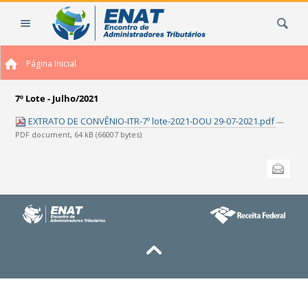
Ir
Busca
para
o
conteúdo.
Página Inicial
|
Ir
para
7º Lote - Julho/2021
a
EXTRATO DE CONVÊNIO-ITR-7º lote-2021-DOU 29-07-2021.pdf
—
navegação
PDF document, 64 kB (66007 bytes)
Ações
Enviar
do
documento