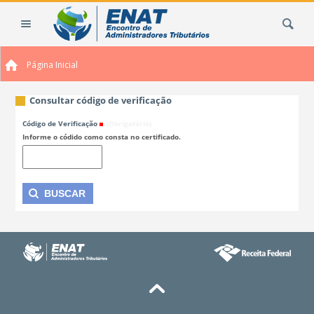
Ir
Busca
para
o
conteúdo.
Página Inicial
|
Ir
para
Consultar código de verificação
a
Código de Verificação
(Obrigatório)
navegação
Informe o códido como consta no certificado.