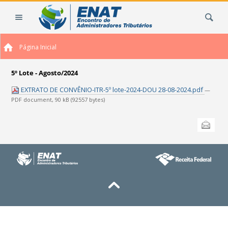
Ir
Busca
para
o
conteúdo.
Página Inicial
|
Ir
para
5º Lote - Agosto/2024
a
EXTRATO DE CONVÊNIO-ITR-5º lote-2024-DOU 28-08-2024.pdf
—
navegação
PDF document, 90 kB (92557 bytes)
Ações
Enviar
do
documento