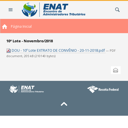
Ir
Busca
para
o
conteúdo.
Página Inicial
|
Ir
para
10º Lote - Novembro/2018
a
DOU - 10º Lote EXTRATO DE CONVÊNIO - 20-11-2018.pdf
— PDF
navegação
document, 205 kB (210140 bytes)
Ações
Enviar
do
documento