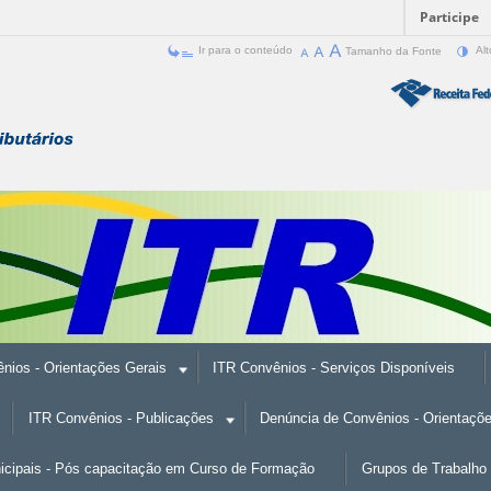
Participe
Ir para o conteúdo
Tamanho da Fonte
Alt
nios - Orientações Gerais
ITR Convênios - Serviços Disponíveis
ITR Convênios - Publicações
Denúncia de Convênios - Orientaçõ
nicipais - Pós capacitação em Curso de Formação
Grupos de Trabalho