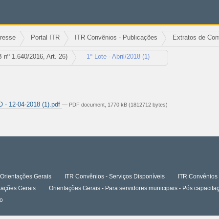
eresse
Portal ITR
ITR Convênios - Publicações
Extratos de Con
nº 1.640/2016, Art. 26)
1º Lote - Abril/2018 (1)
 12-04-2018 (1).pdf
— PDF document, 1770 kB (1812712 bytes)
Orientações Gerais
ITR Convênios - Serviços Disponíveis
ITR Convênios 
tações Gerais
Orientações Gerais - Para servidores municipais - Pós capaci
o