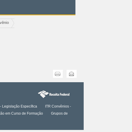
vênio
Imprimir
Enviar
- Legislação Específica
ITR Convênios -
tação em Curso de Formação
Grupos de