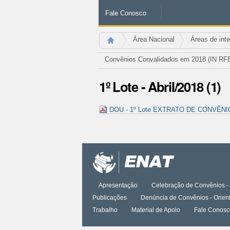
Fale Conosco
Área Nacional
Áreas de int
Convênios Convalidados em 2018 (IN RFB 
1º Lote - Abril/2018 (1)
DOU - 1º Lote EXTRATO DE CONVÊNIO -
Ações
do
documento
Apresentação
Celebração de Convênios - 
Publicações
Denúncia de Convênios - Orien
Trabalho
Material de Apoio
Fale Conosc