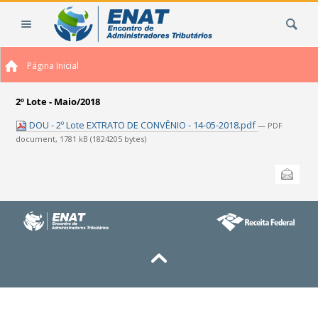
Ir
Busca
para
o
conteúdo.
Página Inicial
|
Ir
para
2º Lote - Maio/2018
a
DOU - 2º Lote EXTRATO DE CONVÊNIO - 14-05-2018.pdf
— PDF
navegação
document, 1781 kB (1824205 bytes)
Ações
Enviar
do
documento