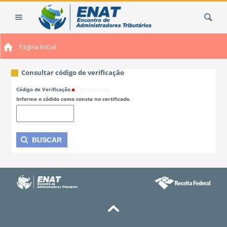
Ir
Busca
para
o
conteúdo.
Página Inicial
|
Ir
para
Consultar código de verificação
a
Código de Verificação
(Obrigatório)
navegação
Informe o códido como consta no certificado.