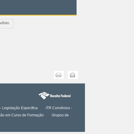
vênio
Imprimir
Enviar
- Legislação Específica
ITR Convênios -
tação em Curso de Formação
Grupos de