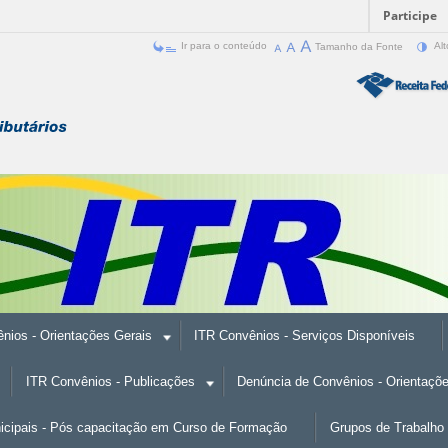
Participe
Ir para o conteúdo
Tamanho da Fonte
Alt
nios - Orientações Gerais
ITR Convênios - Serviços Disponíveis
ITR Convênios - Publicações
Denúncia de Convênios - Orientaçõ
nicipais - Pós capacitação em Curso de Formação
Grupos de Trabalho