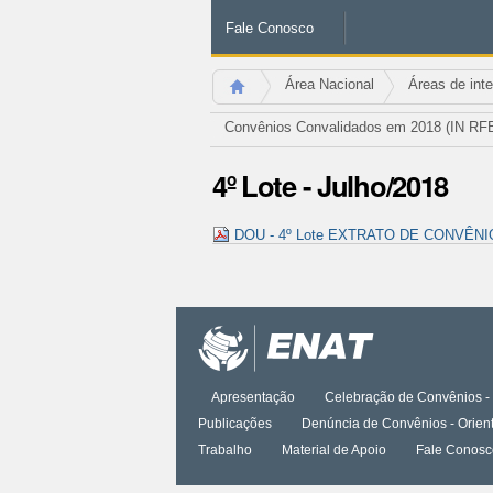
Fale Conosco
Área Nacional
Áreas de int
Convênios Convalidados em 2018 (IN RFB 
4º Lote - Julho/2018
DOU - 4º Lote EXTRATO DE CONVÊNIO 
Ações
do
documento
Apresentação
Celebração de Convênios - 
Publicações
Denúncia de Convênios - Orien
Trabalho
Material de Apoio
Fale Conosc