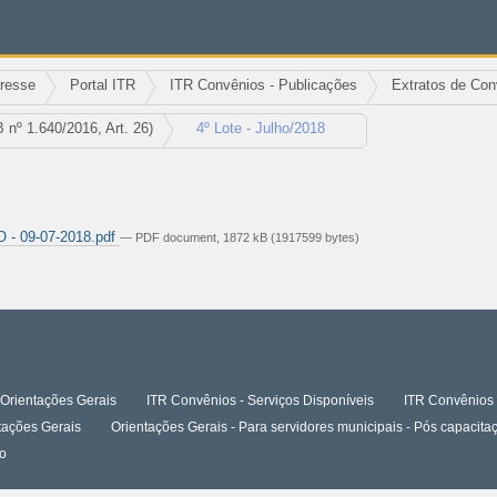
eresse
Portal ITR
ITR Convênios - Publicações
Extratos de Con
nº 1.640/2016, Art. 26)
4º Lote - Julho/2018
- 09-07-2018.pdf
— PDF document, 1872 kB (1917599 bytes)
Orientações Gerais
ITR Convênios - Serviços Disponíveis
ITR Convênios 
tações Gerais
Orientações Gerais - Para servidores municipais - Pós capaci
o