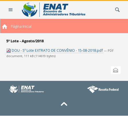
Ir
Busca
para
o
conteúdo.
Página Inicial
|
Ir
para
5º Lote - Agosto/2018
a
DOU - 5º Lote EXTRATO DE CONVÊNIO - 15-08-2018.pdf
— PDF
navegação
document, 111 kB (114619 bytes)
Ações
Enviar
do
documento