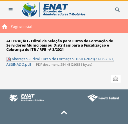
Ir
Busca
para
o
conteúdo.
Página Inicial
|
Ir
para
ALTERAÇÃO - Edital de Seleção para Curso de Formação de
Servidores Municipais ou Distritais para a Fiscalização e
a
Cobrança do ITR / RFB nº 3/2021
navegação
Alteração - Edital Curso de Formação ITR-03-2021(23-06-2021)
ASSINADO.pdf
— PDF document, 254 kB (260836 bytes)
Ações
Enviar
do
documento