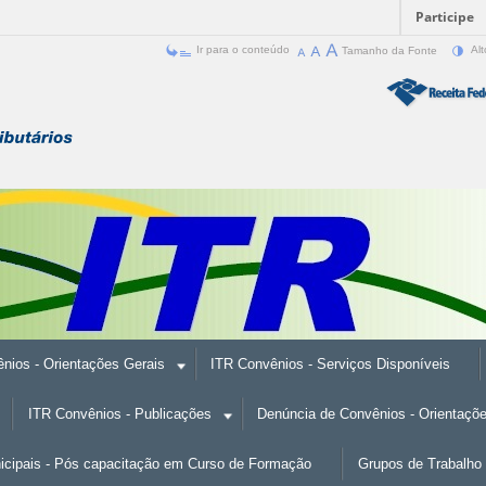
Participe
Ir para o conteúdo
Tamanho da Fonte
Alt
nios - Orientações Gerais
ITR Convênios - Serviços Disponíveis
ITR Convênios - Publicações
Denúncia de Convênios - Orientaçõ
nicipais - Pós capacitação em Curso de Formação
Grupos de Trabalho