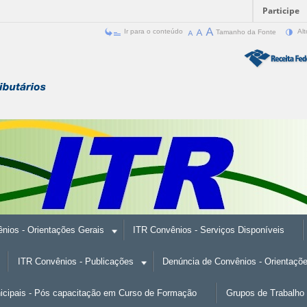
Participe
Ir para o conteúdo
Tamanho da Fonte
Alt
nios - Orientações Gerais
ITR Convênios - Serviços Disponíveis
ITR Convênios - Publicações
Denúncia de Convênios - Orientaçõ
nicipais - Pós capacitação em Curso de Formação
Grupos de Trabalho