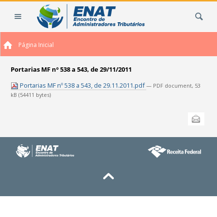
Ir
Busca
para
o
conteúdo.
Página Inicial
|
Ir
para
Portarias MF nº 538 a 543, de 29/11/2011
a
Portarias MF nº 538 a 543, de 29.11.2011.pdf
— PDF document, 53
navegação
kB (54411 bytes)
Ações
Enviar
do
documento