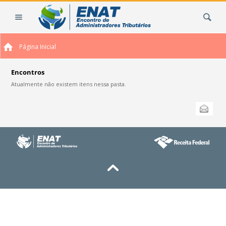
Ir
Busca
para
o
conteúdo.
Página Inicial
|
Ir
para
Encontros
a
Atualmente não existem itens nessa pasta.
navegação
Ações
Enviar
do
documento