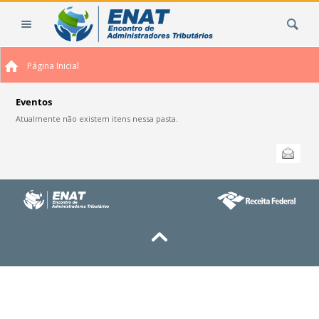
Ir
Busca
para
o
conteúdo.
Página Inicial
|
Ir
para
Eventos
a
Atualmente não existem itens nessa pasta.
navegação
Ações
Enviar
do
documento