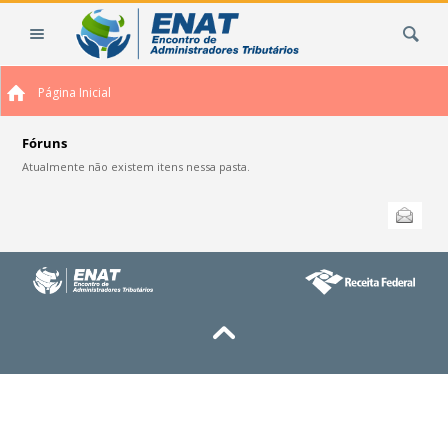
Ir
Busca
para
o
conteúdo.
Página Inicial
|
Ir
para
Fóruns
a
Atualmente não existem itens nessa pasta.
navegação
Ações
Enviar
do
documento