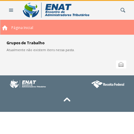
Ir
Busca
para
o
conteúdo.
Página Inicial
|
Ir
para
Grupos de Trabalho
a
Atualmente não existem itens nessa pasta.
navegação
Ações
Enviar
do
documento