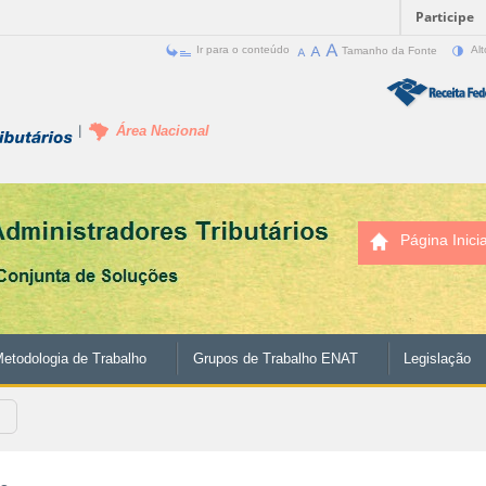
Participe
Ir para o conteúdo
Tamanho da Fonte
Alt
Área Nacional
Página Inicia
etodologia de Trabalho
Grupos de Trabalho ENAT
Legislação