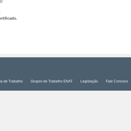
ão
)
rtificado.
ia de Trabalho
Grupos de Trabalho ENAT
Legislação
Fale Conosco