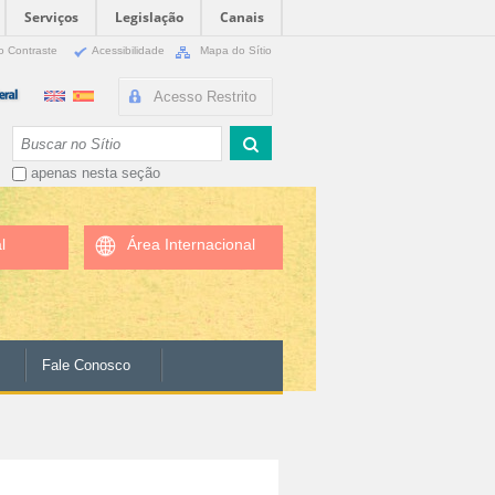
Serviços
Legislação
Canais
o Contraste
Acessibilidade
Mapa do Sítio
Acesso Restrito
Busca
apenas nesta seção
l
Área Internacional
Fale Conosco